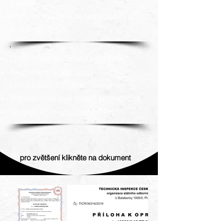
a osob
​Profesní kvalifikace fotovoltaických
systémů
​​Osvědčení pro provádění FWE
Registrace v
seznamu
kvalifikovaných dodavatelů
Pojištění odpovědnosti společnosti​
Osvědčení o
registraci
DPH
pro zvětšení klikněte na dokument