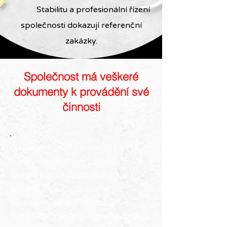
Stabilitu a profesionální řízení
společnosti dokazují referenční
zakázky.
Společnost má veškeré
dokumenty k provádění své
činnosti
Oprávnění TIČR pro montáž a
opravy elektrických zařízení
Odborná způsobilost k výkonu
činnosti v elektrotechnice
Koncesní listina Poskytování
technických služeb ochrany objektu