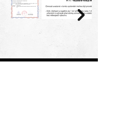
UVOD
ROZSAH SLUŽEB
REFERENCE
ŠKOLY
ADMINISTRATIVNÍ BUDOVY
OBCHODNÍ CENTRA, HALY