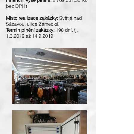
Finanční výše plnění:
2 769 381
,58 Kč
bez DPH)
Místo realizace zakázky:
Světlá nad
Sázavou, ulice Zámecká
Termín plnění zakázky:
198 dní, tj.
1.3.2019 až
14.9.2019