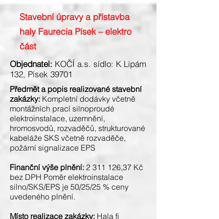
Stavební úpravy a přístavba
haly Faurecia Písek – elektro
část
Objednatel:
KOČÍ a.s. sídlo: K Lipám
132, Písek 39701
Předmět a popis realizované stavební
zakázky:
Kompletní dodávky včetně
montážních prací silnoproudé
elektroinstalace, uzemnění,
hromosvodů, rozvaděčů, strukturované
kabeláže SKS včetně rozvaděče,
požární signalizace EPS
Finanční výše plnění:
2 311 126
,37 Kč
bez DPH Poměr elektroinstalace
silno/SKS/EPS je 50/25/25 % ceny
uvedeného plnění.
Místo realizace zakázky:
Hala fi