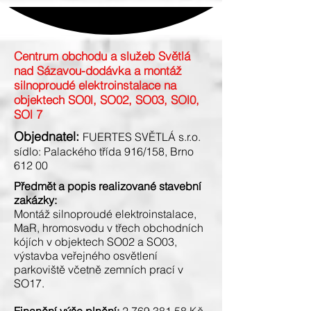
Centrum obchodu a služeb Světlá
nad Sázavou-dodávka a montáž
silnoproudé elektroinstalace na
objektech SO0l, SO02, SO03, SOl0,
SOl 7
Objednatel:
FUERTES SVĚTLÁ s.r.o.
sídlo: Palackého třída 916/158, Brno
612 00
Předmět a popis realizované stavební
zakázky:
Montáž silnoproudé elektroinstalace,
MaR, hromosvodu v třech obchodních
kójích v objektech SO02 a SO03,
výstavba veřejného osvětlení
parkoviště včetně zemních prací v
SO17.