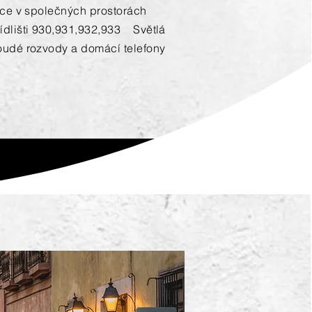
ace v společných prostorách
ídlišti 930,931,932,933 Světlá
oudé rozvody a domácí telefony