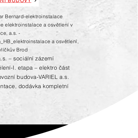
VNÍ BUDOVY
r Bernard-elektroinstalace
e elektroinstalace a osvětlení v
e, a.s. -
B_elektroinstalace a osvětlení,
líčkův Brod
s. – sociální zázemí
ení-I. etapa – elektro část
ovozní budova-VARIEL a.s.
ntace, dodávka kompletní