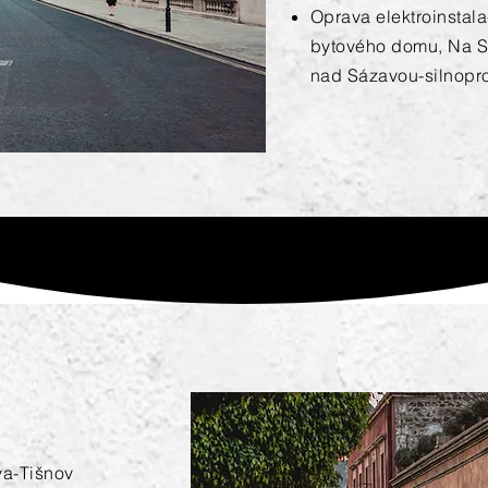
Oprava elektroinstal
bytového domu, Na S
nad Sázavou-silnopr
a-Tišnov