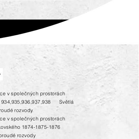
ace v společných prostorách
í 934,935,936,937,938 Světlá
proudé rozvody
ace v společných prostorách
kovského 1874-1875-1876
oproudé rozvody