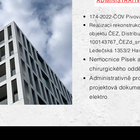
ADMINISTRATI
174-2022-ČOV Pivova
Realizací rekonstrukc
objektu ČEZ, Distribuc
100143767_ČEZd_sn_H
Ledečská 1353/2 Hav
Nemocnice Písek a.
chirurgického odděl
Administrativně pr
projektová dokume
elektro