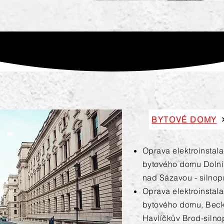
BYTOVÉ DOMY
Oprava elektroinstal
bytového domu Doln
nad Sázavou - silno
Oprava elektroinstal
bytového domu, Bec
Havlíčkův Brod-siln