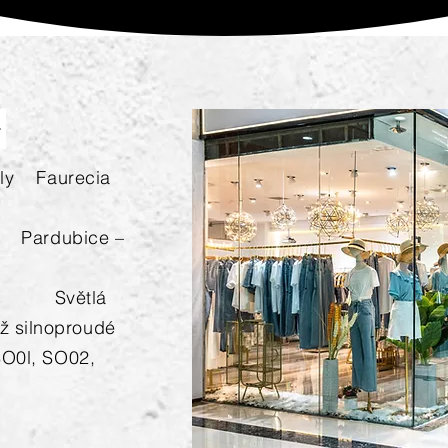
haly Faurecia
 Pardubice –
eb Světlá
ž silnoproudé
SO0l, SO02,