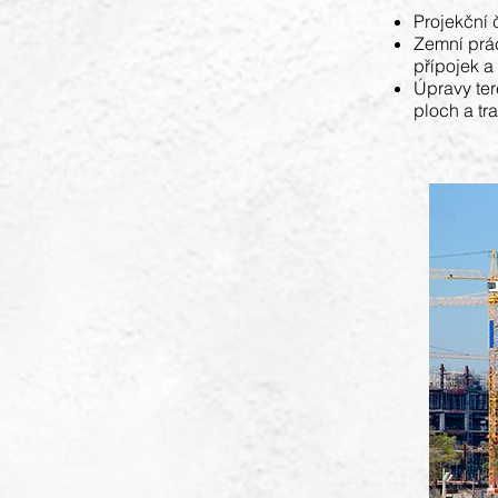
Projekční 
Zemní prác
přípojek 
Úpravy ter
ploch a tr