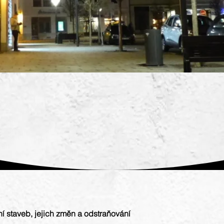
ROZSAH SLUŽEB
í staveb, jejich změn a odstraňování