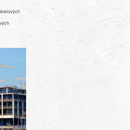
kabelových
ových