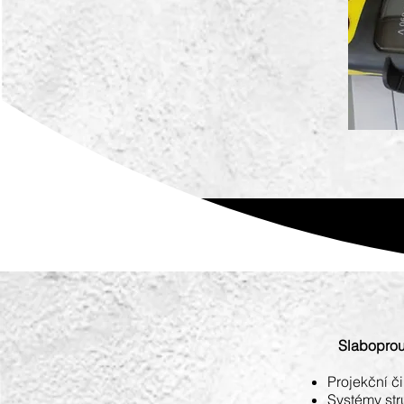
Slaboproud
Projekční č
Systémy st