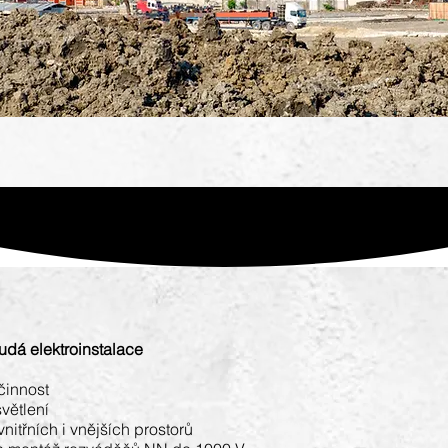
dá elektroinstalace
činnost
větlení
vnitřních i vnějších prostorů