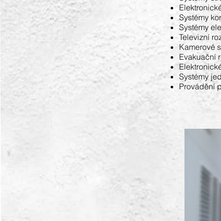
Elektronic
Systémy ko
Systémy ele
Televizní r
Kamerové 
Evakuační 
Elektronick
Systémy je
Provádění p