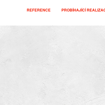
 SLUŽEB
REFERENCE
PROBÍHAJÍCÍ REALIZA
nost nabízí kompletní služby v siln
boproudé elektrotechnice od porade
ktu, přes realizaci zakázky až po za