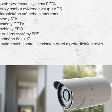
ké zabezpečovací systémy PZTS
ntroly osob a evidence vstupu ACS
ktronického vrátného a intercomu
ozvody STA
systémy CCTV
rozhlasy ERO
é požární systémy EPS
dnotného času JC
ravidelných kontrol, servisních prací a periodických revizí.