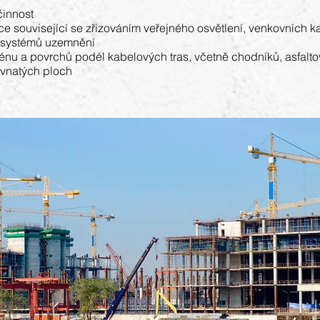
činnost
e související se zřizováním veřejného osvětlení, venkovních 
a systémů uzemnění
énu a povrchů podél kabelových tras, včetně chodníků, asfalt
avnatých ploch