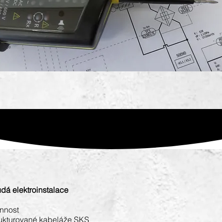
á elektroinstalace
innost
rukturované kabeláže SKS