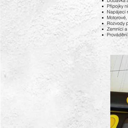
Dodávka a
Přípojky n
Napájecí 
Motorové, 
Rozvody p
Zemnící a
Provádění 