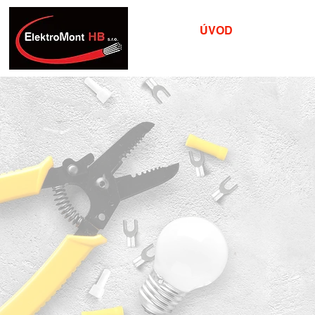
ÚVOD
ROZSAH
Společ
a sla
zhotovení proje