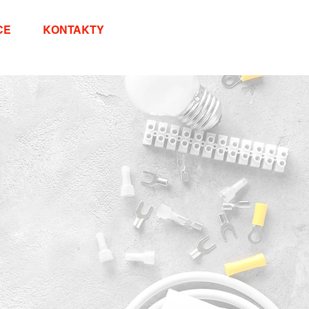
CE
KONTAKTY
oproudé
nství,
jištění servisu.