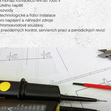
 montáž rozváděčů NN do 1000 V
ízkého napětí
rozvody
technologické a řídící instalace
ro napájení a náhradní zdroje
 hromosvodové soustavy
pravidelných kontrol, servisních prací a periodických revizí